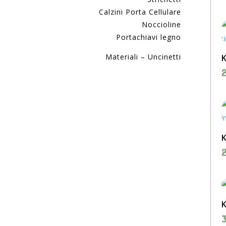
Calzini Porta Cellulare
Noccioline
Portachiavi legno
Materiali – Uncinetti
K
K
K