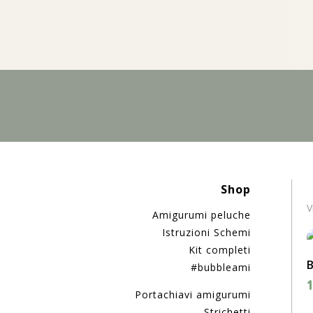
Shop
V
Amigurumi peluche
Istruzioni Schemi
Kit completi
B
#bubbleami
1
Portachiavi amigurumi
Strichetti