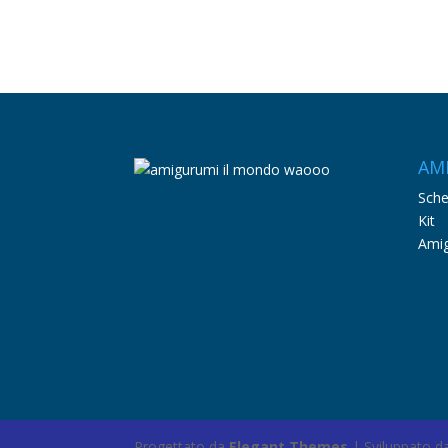
AM
Sch
Kit
Amig
Progettato da
Elegant Themes
| Sviluppato 