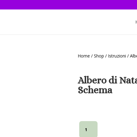
Home
/
Shop
/
Istruzioni
/ Al
Albero di Na
Schema
Albero
di