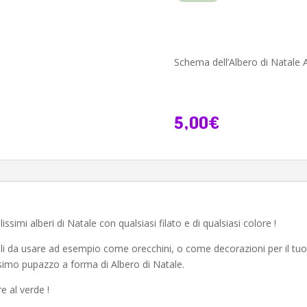
Natale
Amigurumi
-
Schema
Schema dell’Albero di Natal
quantità
5,00
€
simi alberi di Natale con qualsiasi filato e di qualsiasi colore !
ccoli da usare ad esempio come orecchini, o come decorazioni per il tu
ssimo pupazzo a forma di Albero di Natale.
re al verde !