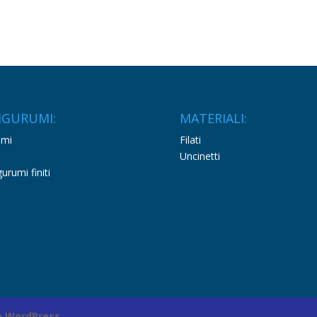
IGURUMI:
MATERIALI:
emi
Filati
Uncinetti
urumi finiti
da
WordPress