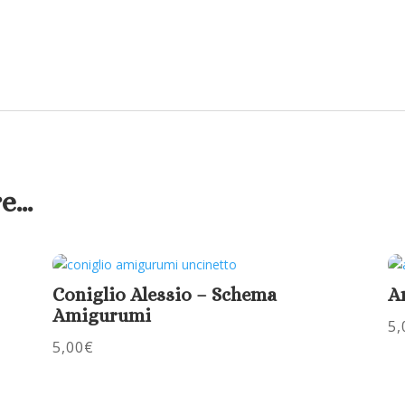
re…
Coniglio Alessio – Schema
A
Amigurumi
5,
5,00
€