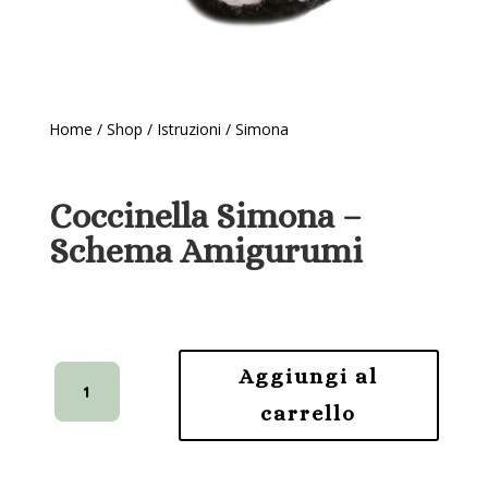
Home
/
Shop
/
Istruzioni
/ Simona
Coccinella Simona –
Schema Amigurumi
Coccinella
Aggiungi al
Simona
carrello
-
Schema
Amigurumi