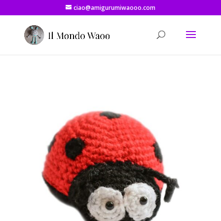
ciao@amigurumiwaooo.com