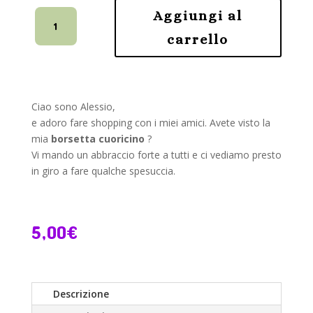
Coniglio
Aggiungi al
Alessio
carrello
-
Schema
Amigurumi
quantità
Ciao sono Alessio,
e adoro fare shopping con i miei amici. Avete visto la
mia
borsetta cuoricino
?
Vi mando un abbraccio forte a tutti e ci vediamo presto
in giro a fare qualche spesuccia.
5,00
€
Descrizione