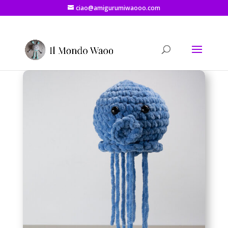
ciao@amigurumiwaooo.com