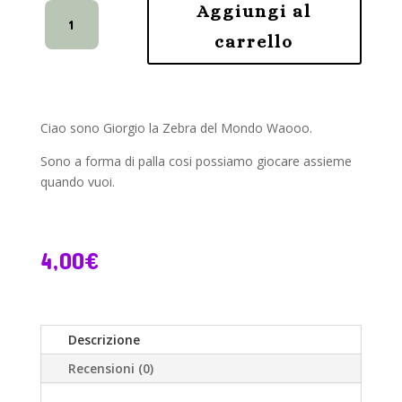
Giorgio
Aggiungi al
Zebra
carrello
-
Schema
Amigurumi
quantità
Ciao sono Giorgio la Zebra del Mondo Waooo.
Sono a forma di palla cosi possiamo giocare assieme
quando vuoi.
4,00
€
Descrizione
Recensioni (0)