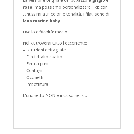
La versione originale del pupazzo è
grigio
e
rosa
, ma possiamo personalizzare il kit con
tantissimi altri colori e tonalità. I filati sono di
lana merino baby
.
Livello difficoltà: medio
Nel kit troverai tutto l'occorrente:
– Istruzioni dettagliate
– Filati di alta qualità
– Ferma punti
– Contagiri
– Occhietti
– Imbottitura
L'uncinetto NON è incluso nel kit.