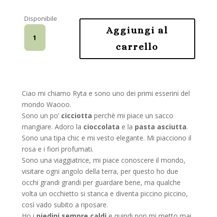
Disponibile
Kit
Aggiungi al
-
carrello
Ryta
Amigurumi
quantità
Ciao mi chiamo Ryta e sono uno dei primi esserini del
mondo Waooo.
Sono un po’
cicciotta
perchè mi piace un sacco
mangiare. Adoro la
cioccolata
e la
pasta asciutta
.
Sono una tipa chic e mi vesto elegante. Mi piacciono il
rosa e i fiori profumati.
Sono una viaggiatrice, mi piace conoscere il mondo,
visitare ogni angolo della terra, per questo ho due
occhi grandi grandi per guardare bene, ma qualche
volta un occhietto si stanca e diventa piccino piccino,
così vado subito a riposare.
Ho i
piedini sempre caldi
e quindi non mi metto mai