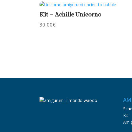
Kit – Achille Unicorno
30,00
€
AM
Sch
Kit
Amig