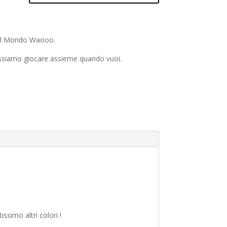
del Mondo Waooo.
ossiamo giocare assieme quando vuoi.
ssimo altri colori !