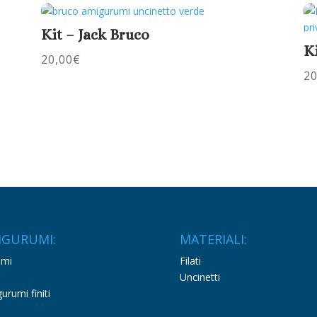
Kit – Jack Bruco
K
20,00
€
20
IGURUMI:
MATERIALI:
emi
Filati
Uncinetti
urumi finiti