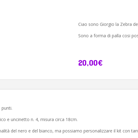
Zebra
Amigurumi
quantità
Ciao sono Giorgio la Zebra 
Sono a forma di palla cosi p
20,00
€
 punti.
ilico e uncinetto n. 4, misura circa 18cm.
alità del nero e del bianco, ma possiamo personalizzare il kit con tanti