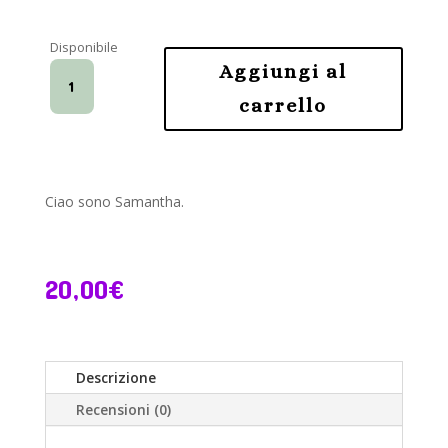
Disponibile
Kit
Aggiungi al
Amigurumi
carrello
-
Tartaruga
Samantha
quantità
Ciao sono Samantha.
20,00
€
Descrizione
Recensioni (0)