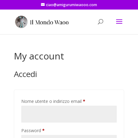
ciao@amigurumiwaooo.com
My account
Accedi
Richiesto
Nome utente o indirizzo email
*
Richiesto
Password
*